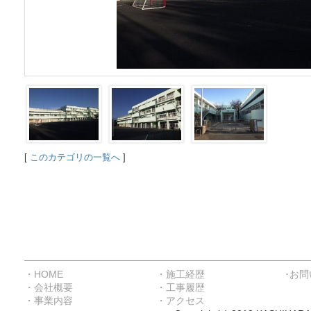
[
このカテゴリの一覧へ
]
・HOME
・施工経歴
･お
・会社概要
・工事履歴
・事業内容
・アクセス